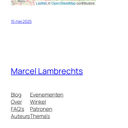
Leaflet
, ©
OpenStreetMap
contributors
15 mei 2025
Marcel Lambrechts
Blog
Evenementen
Over
Winkel
FAQ's
Patronen
Auteurs
Thema’s